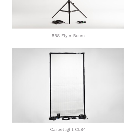
BBS Flyer Boom
Carpetlight CL84