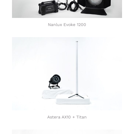
Nanlux Evoke 1200
Astera AX10 + Titan