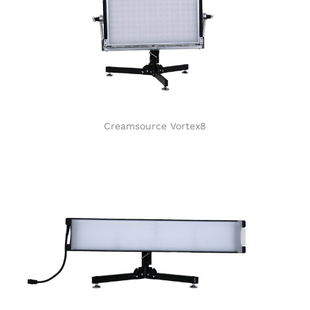
Creamsource Vortex8