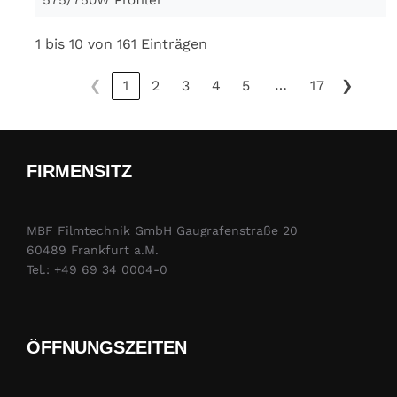
1 bis 10 von 161 Einträgen
…
❮
1
2
3
4
5
17
❯
FIRMENSITZ
MBF Filmtechnik GmbH Gaugrafenstraße 20
60489 Frankfurt a.M.
Tel.: +49 69 34 0004-0
ÖFFNUNGSZEITEN