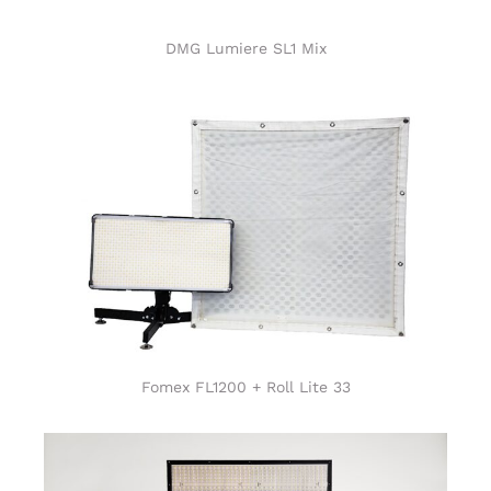
DMG Lumiere SL1 Mix
Fomex FL1200 + Roll Lite 33