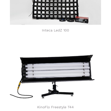
Inteca LedZ 100
KinoFlo Freestyle T44